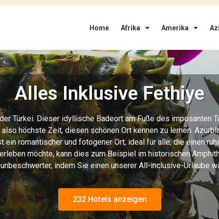
Home
Afrika
Amerika
Az
Alles Inklusive Fethiye
 der Türkei. Dieser idyllische Badeort am Fuße des imposanten T
st also höchste Zeit, diesen schönen Ort kennen zu lernen. Azur
 ein romantischer und fotogener Ort, ideal für alle, die einen r
erleben möchte, kann dies zum Beispiel im historischen Amphithe
unbeschwerter, indem Sie einen unserer All-inclusive-Urlaube w
232 Hotels anzeigen