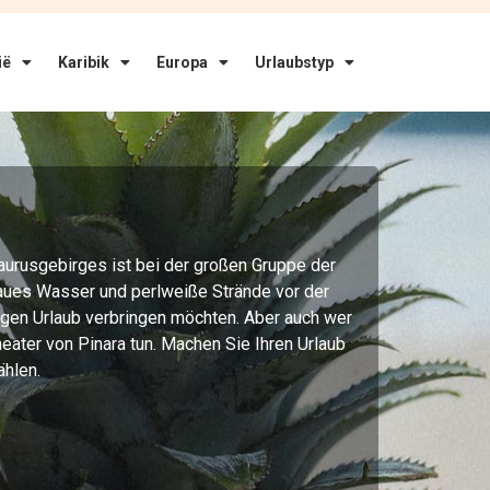
ië
Karibik
Europa
Urlaubstyp
aurusgebirges ist bei der großen Gruppe der
blaues Wasser und perlweiße Strände vor der
uhigen Urlaub verbringen möchten. Aber auch wer
ater von Pinara tun. Machen Sie Ihren Urlaub
ählen.