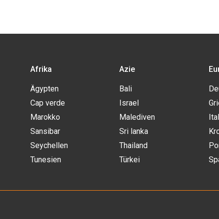
Afrika
Azie
Eu
Ägypten
Bali
De
Cap verde
Israel
Gr
Marokko
Malediven
Ita
Sansibar
Sri lanka
Kr
Seychellen
Thailand
Po
Tunesien
Türkei
Sp