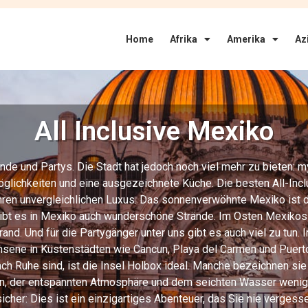
Home
Afrika
Amerika
Az
All Inclusive Mexiko
nde und Partys. Die Stadt hat jedoch noch viel mehr zu bieten:
glichkeiten und eine ausgezeichnete Küche. Die besten All-Inclu
hren unvergleichlichen Luxus. Das sonnenverwöhnte Mexiko ist der
t es in Mexiko auch wunderschöne Strände. Im Osten Mexikos b
 Und für die Partygänger unter uns gibt es auch viel zu tun. I
chsene in Küstenstädten wie Cancun, Playa del Carmen und Puerto
h Ruhe sind, ist die Insel Holbox ideal. Manche bezeichnen si
en, der entspannten Atmosphäre und dem seichten Wasser weniger
sicher: Dies ist ein einzigartiges Abenteuer, das Sie nie verges