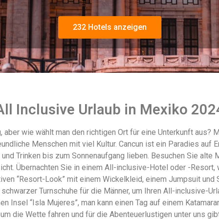
232 Hotels anzeigen
All Inclusive Urlaub in Mexiko 202
, aber wie wählt man den richtigen Ort für eine Unterkunft aus? 
dliche Menschen mit viel Kultur. Cancun ist ein Paradies auf Er
 und Trinken bis zum Sonnenaufgang lieben. Besuchen Sie alte 
cht. Übernachten Sie in einem All-inclusive-Hotel oder -Resort
iven “Resort-Look” mit einem Wickelkleid, einem Jumpsuit und S
schwarzer Turnschuhe für die Männer, um Ihren All-inclusive-Ur
n Insel “Isla Mujeres”, man kann einen Tag auf einem Katamara
um die Wette fahren und für die Abenteuerlustigen unter uns g