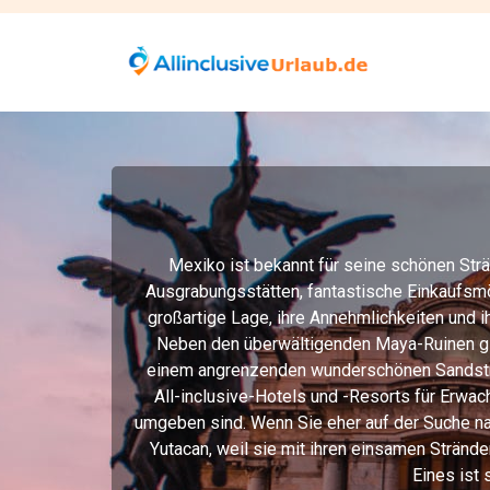
Mexiko ist bekannt für seine schönen Strä
Ausgrabungsstätten, fantastische Einkaufsmö
großartige Lage, ihre Annehmlichkeiten und i
Neben den überwältigenden Maya-Ruinen gib
einem angrenzenden wunderschönen Sandstrand.
All-inclusive-Hotels und -Resorts für Erwa
umgeben sind. Wenn Sie eher auf der Suche nac
Yutacan, weil sie mit ihren einsamen Stränd
Eines ist 