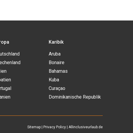
ropa
Karibik
utschland
Aruba
iechenland
Bonaire
lien
Bahamas
oatien
Kuba
rtugal
Curaçao
anien
Dominikanische Republik
Sitemap
|
Privacy Policy
| Allinclusiveurlaub.de