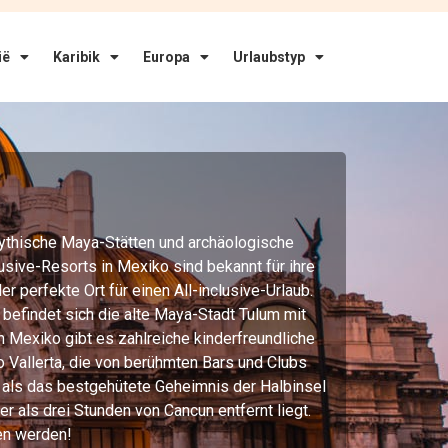
ië
Karibik
Europa
Urlaubstyp
 mythische Maya-Stätten und archäologische
sive-Resorts in Mexiko sind bekannt für ihre
 perfekte Ort für einen All-inclusive-Urlaub.
efindet sich die alte Maya-Stadt Tulum mit
n Mexiko gibt es zahlreiche kinderfreundliche
 Vallerta, die von berühmten Bars und Clubs
e als das bestgehütete Geheimnis der Halbinsel
 als drei Stunden von Cancun entfernt liegt.
sen werden!