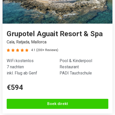
Grupotel Aguait Resort & Spa
Cala, Ratjada, Mallorca
4.1 (200+ Reviews)





WiFi kostenlos
Pool & Kinderpool
7 nachten
Restaurant
inkl. Flug ab Genf
PADI Tauchschule
€594
Boek direkt