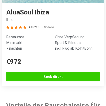
AluaSoul Ibiza
Ibiza
4.8 (200+ Reviews)





Restaurant
Ohne Verpflegung
Minimarkt
Sport & Fitness
7 nachten
inkl. Flug ab Köln/Bonn
€972
Boek direkt
Vorteile der Pauschalreise für