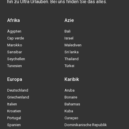
hin zu Ultra Urlauben. Bei uns finden Sie das alles.
Afrika
Azie
Ägypten
Bali
Cap verde
Israel
Marokko
Malediven
Sansibar
Sri lanka
Seychellen
Thailand
Tunesien
Türkei
Europa
Karibik
Deutschland
Aruba
Griechenland
Bonaire
Italien
Bahamas
Kroatien
Kuba
Portugal
Curaçao
Spanien
Dominikanische Republik